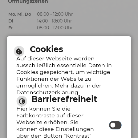
Öffnungszeiten
Mo, Mi, Do
08:00 - 12:00 Uhr
Di
14:00 - 18:00 Uhr
Fr
08:00 - 12:00 Uhr
Cookies
Öffnungszeiten Bürgerbüro
Auf dieser Webseite werden
ausschließlich essentielle Daten in
Mo, Mi, Do
08:00 - 12:00 Uhr
Cookies gespeichert, um wichtige
Funktionen der Website zu
Di
14:00 - 18:00 Uhr
ermöglichen. Mehr dazu in der
Fr
08:00 - 12:00 Uhr
Datenschutzerklärung
Barrierefreiheit
Barrierefreie Ansicht
Hier können Sie die
Inhalt
|
Impressum
|
Hilfe
|
Datenschutzerklärung
|
Farbkontraste auf dieser
Erklärung zur Barrierefreiheit
Webseite erhöhen. Sie
können diese Einstellungen
über den Button "Kontrast"
Leichte Sprache