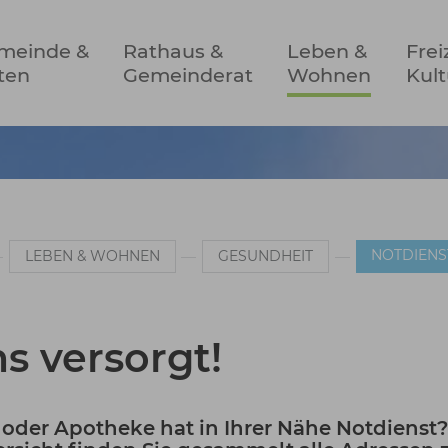
meinde &
Rathaus &
Leben &
Frei
ten
Gemeinderat
Wohnen
Kult
NOTDIENS
LEBEN & WOHNEN
GESUNDHEIT
s versorgt!
 oder Apotheke hat in Ihrer Nähe Notdienst? 