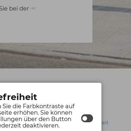
ie bei der
üro
Barrierefreie Ansicht
efreiheit
Inhalt
|
Impressum
|
Hilfe
|
 Sie die Farbkontraste auf
:00 Uhr
eite erhöhen. Sie können
Datenschutzerklärung
|
:00 Uhr
ellungen über den Button
Erklärung zur Barrierefreiheit
:00 Uhr
ederzeit deaktivieren.