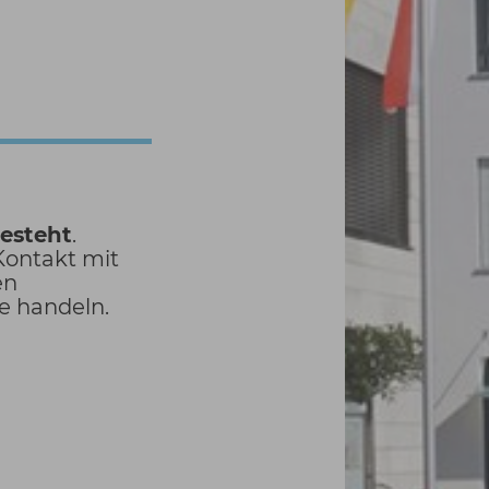
besteht
.
Kontakt mit
en
ze handeln.