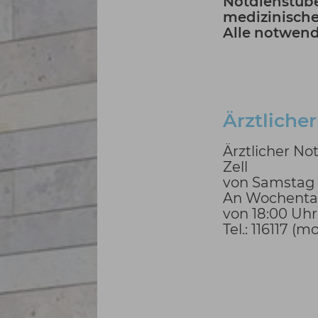
Notdienstübe
medizinische
Alle notwend
Ärztlicher
Ärztlicher No
Zell
von Samstag 
An Wochentage
von 18:00 Uhr
Tel.: 116117 