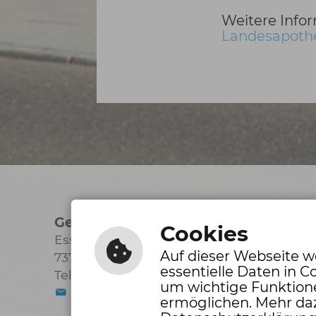
Weitere Info
Landesapot
Gemeinde Altbach
Öffnungszei
Cookies
Esslinger Straße 65
Mo, Mi, Do
0
Auf dieser Webseite w
73776 Altbach
Di
1
essentielle Daten in C
Tel.: 07153 7007-0
Fr
0
um wichtige Funktion
E-Mail schreiben
ermöglichen. Mehr daz