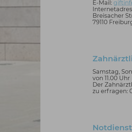
E-Mail:
giftin
Internetadre
Breisacher S
79110 Freibur
Zahnärztl
Samstag, Son
von 11.00 Uhr 
Der Zahnärztl
zu erfragen: 
Notdiens