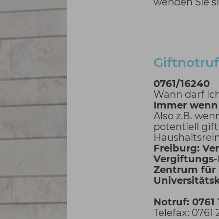
wenden Sie s
Giftnotru
0761/16240
Wann darf ich
Immer wenn e
Also z.B. wen
potentiell gi
Haushaltsrein
Freiburg: Ve
Vergiftungs-
Zentrum für
Universitäts
Notruf: 0761
Telefax: 0761