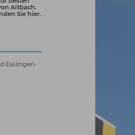
zur besten
von Altbach.
den Sie hier.
nd Esslingen-