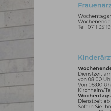
Frauenärz
Wochentags v
Wochenende S
Tel.: 0711 3511
Kinderärz
Wochenende
Dienstzeit a
von 08:00 Uhr
Von 08:00 Uhr
Kirchheim/Tec
Wochentags
Dienstzeit ab
Sofern Sie Ih