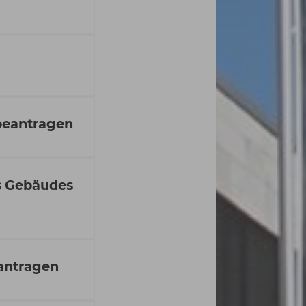
beantragen
s Gebäudes
antragen