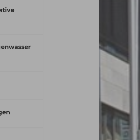
ative
egenwasser
gen