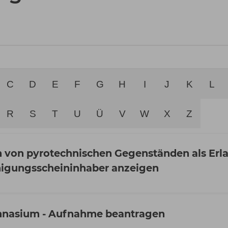
C
D
E
F
G
H
I
J
K
L
R
S
T
U
Ü
V
W
X
Z
 von pyrotechnischen Gegenständen als Erla
higungsscheininhaber anzeigen
nasium - Aufnahme beantragen