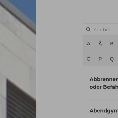
A
Ä
B
Ö
P
Q
Abbrennen
oder Befä
Abendgym