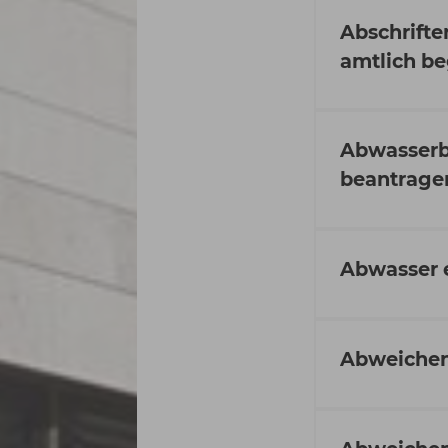
Abschrifte
amtlich be
Abwasserb
beantrage
Abwasser 
Abweichen