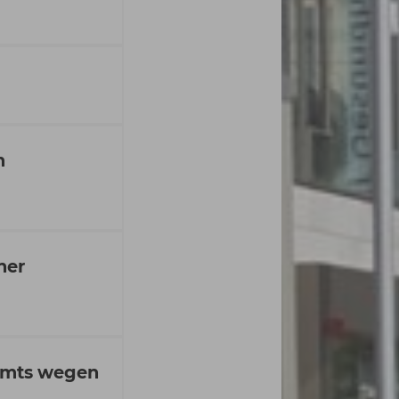
m
ner
 Amts wegen