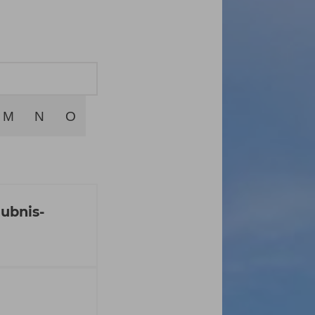
M
N
O
ubnis-