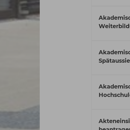
Akademisc
Weiterbil
Akademisc
Spätaussi
Akademisc
Hochschul
Akteneinsi
beantrage