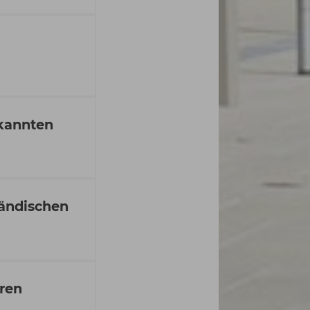
rkannten
ländischen
hren