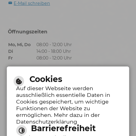
E-Mail schreiben
Öffnungszeiten
Mo, Mi, Do
08:00 - 12:00 Uhr
Di
14:00 - 18:00 Uhr
Fr
08:00 - 12:00 Uhr
Cookies
Öffnungszeiten Bürgerbüro
Auf dieser Webseite werden
ausschließlich essentielle Daten in
Mo, Mi, Do
08:00 - 12:00 Uhr
Cookies gespeichert, um wichtige
Funktionen der Website zu
Di
14:00 - 18:00 Uhr
ermöglichen. Mehr dazu in der
Fr
08:00 - 12:00 Uhr
Datenschutzerklärung
Barrierefreiheit
Barrierefreie Ansicht