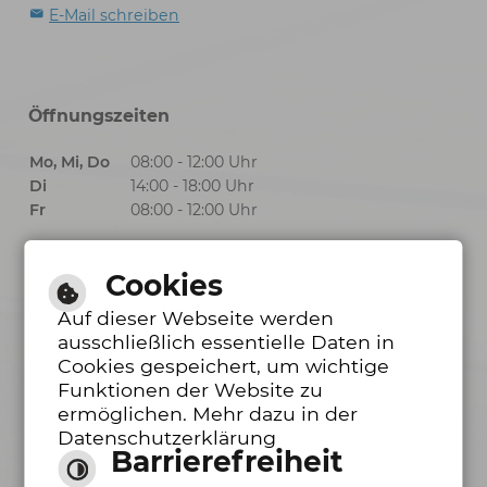
E-Mail schreiben
Öffnungszeiten
Mo, Mi, Do
08:00 - 12:00 Uhr
Di
14:00 - 18:00 Uhr
Fr
08:00 - 12:00 Uhr
Cookies
Öffnungszeiten Bürgerbüro
Auf dieser Webseite werden
ausschließlich essentielle Daten in
Mo, Mi, Do
08:00 - 12:00 Uhr
Cookies gespeichert, um wichtige
Funktionen der Website zu
Di
14:00 - 18:00 Uhr
ermöglichen. Mehr dazu in der
Fr
08:00 - 12:00 Uhr
Datenschutzerklärung
Barrierefreiheit
Barrierefreie Ansicht