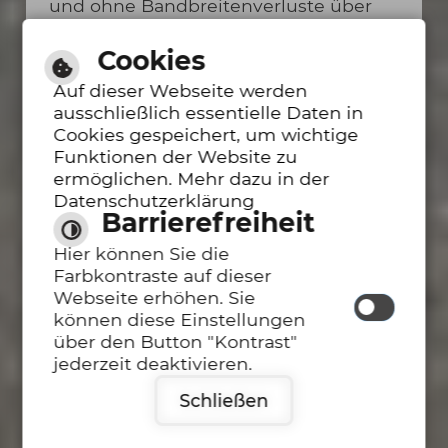
und ohne Bandbreitenverluste über
modernste Glasfaseranschlüsse.
Bereits im August werden die ersten
Cookies
Glasfaseranschlüsse nutzbar sein.
Auf dieser Webseite werden
Knapp 6.300 Wohneinheiten werden
ausschließlich essentielle Daten in
in Altbach und Deizisau
Cookies gespeichert, um wichtige
angeschlossen, der letzte
Funktionen der Website zu
Hausanschluss in Altbach wird
ermöglichen. Mehr dazu in der
voraussichtlich im August 2024
Datenschutzerklärung
hergestellt. Teranet hat im Bereich des
Barrierefreiheit
Uhlandweges mit den Verlegearbeiten
begonnen.
Hier können Sie die
In der Zeit vom 19.04. bis 19.05. verlegt
Farbkontraste auf dieser
die Fa. Vodafone eine Glasfaserleitung
Webseite erhöhen. Sie
vom Anschluss an der Hochbrücke bis
können diese Einstellungen
zur Esslinger Straße Einmündung
über den Button "Kontrast"
Wilhelmstraße. Dazu muss am
jederzeit deaktivieren.
Kreisverkehr die Esslinger Straße in
Schließen
der nächsten Woche überquert
werden. Der Verkehr wird durch eine
Ampelanlage gesteuert und wird vom