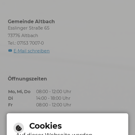
Gemeinde Altbach
Esslinger Straße 65
73776 Altbach
Tel.: 07153 7007-0
E-Mail schreiben
Öffnungszeiten
Mo, Mi, Do
08:00 - 12:00 Uhr
Di
14:00 - 18:00 Uhr
Fr
08:00 - 12:00 Uhr
Cookies
Öffnungszeiten Bürgerbüro
Auf dieser Webseite werden