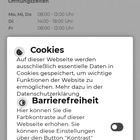
Öffnungszeiten
Mo, Mi, Do
08:00 - 12:00 Uhr
Di
14:00 - 18:00 Uhr
Fr
08:00 - 12:00 Uhr
Cookies
Öffnungszeiten Bürgerbüro
Auf dieser Webseite werden
ausschließlich essentielle Daten in
Mo, Mi, Do
08:00 - 12:00 Uhr
Cookies gespeichert, um wichtige
Funktionen der Website zu
Di
14:00 - 18:00 Uhr
ermöglichen. Mehr dazu in der
Fr
08:00 - 12:00 Uhr
Datenschutzerklärung
Barrierefreiheit
Barrierefreie Ansicht
Hier können Sie die
Inhalt
|
Impressum
|
Hilfe
|
Datenschutzerklärung
|
Farbkontraste auf dieser
Erklärung zur Barrierefreiheit
Webseite erhöhen. Sie
können diese Einstellungen
über den Button "Kontrast"
Leichte Sprache